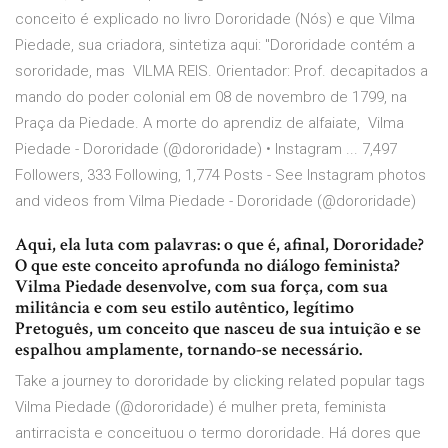
conceito é explicado no livro Dororidade (Nós) e que Vilma
Piedade, sua criadora, sintetiza aqui: "Dororidade contém a
sororidade, mas VILMA REIS. Orientador: Prof. decapitados a
mando do poder colonial em 08 de novembro de 1799, na
Praça da Piedade. A morte do aprendiz de alfaiate, Vilma
Piedade - Dororidade (@dororidade) • Instagram ... 7,497
Followers, 333 Following, 1,774 Posts - See Instagram photos
and videos from Vilma Piedade - Dororidade (@dororidade)
Aqui, ela luta com palavras: o que é, afinal, Dororidade?
O que este conceito aprofunda no diálogo feminista?
Vilma Piedade desenvolve, com sua força, com sua
militância e com seu estilo autêntico, legítimo
Pretoguês, um conceito que nasceu de sua intuição e se
espalhou amplamente, tornando-se necessário.
Take a journey to dororidade by clicking related popular tags
Vilma Piedade (@dororidade) é mulher preta, feminista
antirracista e conceituou o termo dororidade. Há dores que