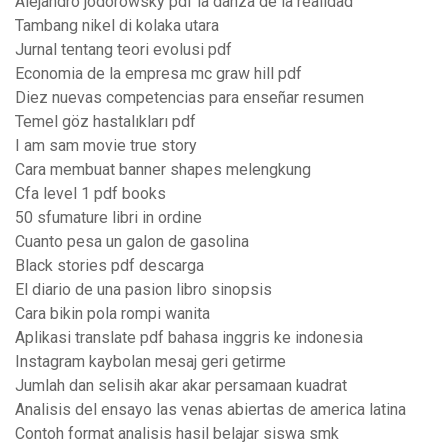
Alejandro jodorowsky pdf la danza de la realidad
Tambang nikel di kolaka utara
Jurnal tentang teori evolusi pdf
Economia de la empresa mc graw hill pdf
Diez nuevas competencias para enseñar resumen
Temel göz hastalıkları pdf
I am sam movie true story
Cara membuat banner shapes melengkung
Cfa level 1 pdf books
50 sfumature libri in ordine
Cuanto pesa un galon de gasolina
Black stories pdf descarga
El diario de una pasion libro sinopsis
Cara bikin pola rompi wanita
Aplikasi translate pdf bahasa inggris ke indonesia
Instagram kaybolan mesaj geri getirme
Jumlah dan selisih akar akar persamaan kuadrat
Analisis del ensayo las venas abiertas de america latina
Contoh format analisis hasil belajar siswa smk