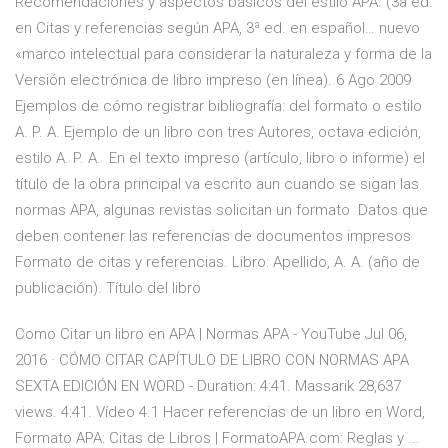
Recomendaciones y aspectos básicos del estilo APA. (3a ed.
en Citas y referencias según APA, 3ª ed. en español… nuevo
«marco intelectual para considerar la naturaleza y forma de la
Versión electrónica de libro impreso (en línea). 6 Ago 2009
Ejemplos de cómo registrar bibliografía: del formato o estilo
A. P. A. Ejemplo de un libro con tres Autores, octava edición,
estilo A. P. A. En el texto impreso (artículo, libro o informe) el
título de la obra principal va escrito aun cuando se sigan las
normas APA, algunas revistas solicitan un formato Datos que
deben contener las referencias de documentos impresos
Formato de citas y referencias. Libro: Apellido, A. A. (año de
publicación). Título del libro
Como Citar un libro en APA | Normas APA - YouTube Jul 06,
2016 · CÓMO CITAR CAPÍTULO DE LIBRO CON NORMAS APA
SEXTA EDICIÓN EN WORD - Duration: 4:41. Massarik 28,637
views. 4:41. Vídeo 4.1 Hacer referencias de un libro en Word,
Formato APA: Citas de Libros | FormatoAPA.com: Reglas y ...