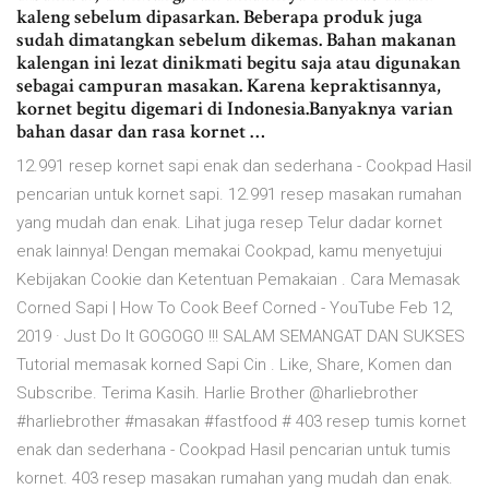
kaleng sebelum dipasarkan. Beberapa produk juga
sudah dimatangkan sebelum dikemas. Bahan makanan
kalengan ini lezat dinikmati begitu saja atau digunakan
sebagai campuran masakan. Karena kepraktisannya,
kornet begitu digemari di Indonesia.Banyaknya varian
bahan dasar dan rasa kornet …
12.991 resep kornet sapi enak dan sederhana - Cookpad Hasil
pencarian untuk kornet sapi. 12.991 resep masakan rumahan
yang mudah dan enak. Lihat juga resep Telur dadar kornet
enak lainnya! Dengan memakai Cookpad, kamu menyetujui
Kebijakan Cookie dan Ketentuan Pemakaian . Cara Memasak
Corned Sapi | How To Cook Beef Corned - YouTube Feb 12,
2019 · Just Do It GOGOGO !!! SALAM SEMANGAT DAN SUKSES
Tutorial memasak korned Sapi Cin . Like, Share, Komen dan
Subscribe. Terima Kasih. Harlie Brother @harliebrother
#harliebrother #masakan #fastfood # 403 resep tumis kornet
enak dan sederhana - Cookpad Hasil pencarian untuk tumis
kornet. 403 resep masakan rumahan yang mudah dan enak.