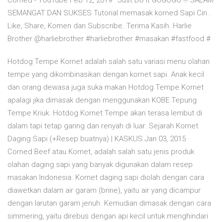
Corned - YouTube Feb 12, 2019 · Just Do It GOGOGO !!! SALAM
SEMANGAT DAN SUKSES Tutorial memasak korned Sapi Cin .
Like, Share, Komen dan Subscribe. Terima Kasih. Harlie
Brother @harliebrother #harliebrother #masakan #fastfood #
Hotdog Tempe Kornet adalah salah satu variasi menu olahan
tempe yang dikombinasikan dengan kornet sapi. Anak kecil
dan orang dewasa juga suka makan Hotdog Tempe Kornet
apalagi jika dimasak dengan menggunakan KOBE Tepung
Tempe Kriuk. Hotdog Kornet Tempe akan terasa lembut di
dalam tapi tetap garing dan renyah di luar. Sejarah Kornet
Daging Sapi (+Resep buatnya) | KASKUS Jan 03, 2015 ·
Corned Beef atau Kornet, adalah salah satu jenis produk
olahan daging sapi yang banyak digunakan dalam resep
masakan Indonesia. Kornet daging sapi diolah dengan cara
diawetkan dalam air garam (brine), yaitu air yang dicampur
dengan larutan garam jenuh. Kemudian dimasak dengan cara
simmering, yaitu direbus dengan api kecil untuk menghindari